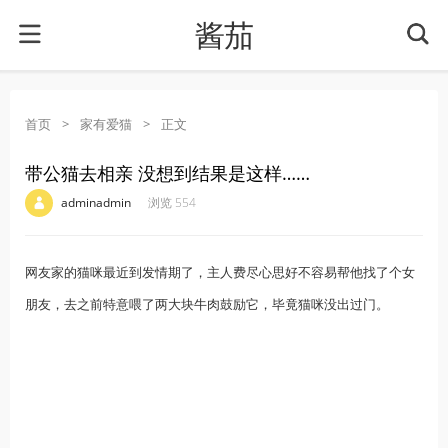
酱茄
首页
>
家有爱猫
>
正文
带公猫去相亲 没想到结果是这样……
·
·
·
·
adminadmin
浏览 554
网友家的猫咪最近到发情期了，主人费尽心思好不容易帮他找了个女
朋友，去之前特意喂了两大块牛肉鼓励它，毕竟猫咪没出过门。