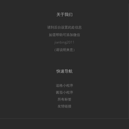
关于我们
请到后台设置此处信息
如需帮助可添加微信
jianbing2011
（请说明来意）
快速导航
追格小程序
酱茄小程序
所有标签
友情链接