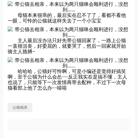
母猫本来很乖的，最后实在忍不了了，看都不看他
一眼，可怜的公猫就这样失去了一个小宝宝
主人最后没办法只好先带公猫回家了，一路上公猫
一直很沮丧，好委屈的，就要哭了，然后一回家就开始
骑主人胳膊~
哈哈哈，公猫好可怜啊，可是小编还是觉得好搞笑
啊，至于公猫为什么会怂·····反正我实在是搞不懂，主人
也说了，只能等下一次发情再带去配种，不过下一次母
猫看部上他了怎么办····嘻嘻
公猫相亲