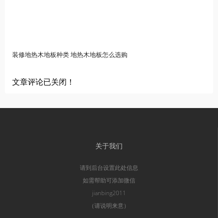
装修地热木地板种类 地热木地板怎么选购
文章评论已关闭！
关于我们
请到后台设置此处信息
如需帮助可添加微信
jianbing2011
（请说明来意）