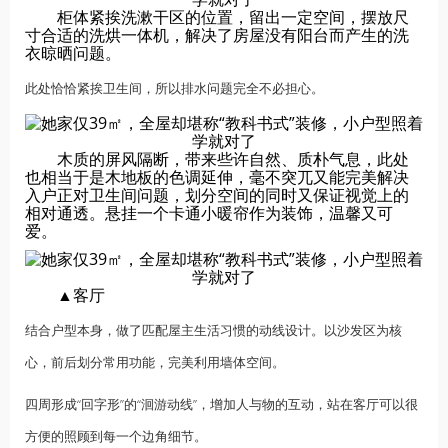
柜体紧挨洗漱干区的位置，留出一定空间，摆放尺
寸合适的洗烘一体机，解决了房屋没有阳台而产生的洗
衣晾晒问题。
此处恰恰紧挨卫生间，所以排水问题完全不必担心。
木质的屏风隔断，带来些许自然、质朴气息，此处
也相当于是木地板的色调延伸，毫不突兀又能完美解决
入户正对卫生间问题，划分空间的同时又保证视觉上的
相对通透。悬挂一个卡通小暖帘作为装饰，温馨又可
爱。
▲客厅
结合户型本身，做了匹配屋主生活习惯的动线设计。以沙发区为核
心，前后划分常用功能，完美利用墙体空间。
四周形成“回字形”的“洄游动线”，增加人与物的互动，站在客厅可以很
方便的照顾到每一个边角细节。