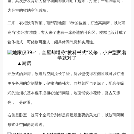
馨。其次沙发背后的整个墙面都被利用了起来，打造了一组衣帽间，
为卧室的收纳空间减负。
二来，衣柜没有到顶，顶部距地面1.9米的位置，打造高架床，以此可
充当“次卧功”功能，客人来了也有一席舒适的卧床区。楼梯也设计成了
箱体模式，可储物可坐人，颇具休闲气息和实用性。
▲厨房
开放式的厨房，改造后空间拉长了些，所以也使得左侧区域可以打造
更多备用的定制壁柜，储物功能强大。而炒菜区也更深了，配合侧吸
式的油烟机基本也不必担心油污问题，地面铺设小花砖，复古又漂
亮，十分耐看。
右侧是卧室，这两个空间分别都是房屋最重要的采光口，以玻璃隔断
形式让空间两两通透。