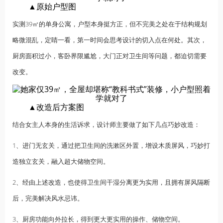
▲原始户型图
实测39㎡的单身公寓，户型本身挺方正，但不完美之处在于结构规划
略微混乱，定睛一看，第一时间会思考设计的切入点在何处。其次，
厨房面积过小，客卧界限尴尬，大门正对卫生间等问题，都迫切需要
改变。
▲改造后方案图
结合女主人本身的生活诉求，设计师主要做了如下几点巧妙改造：
1、进门无玄关，通过把卫生间的洗漱区外置，增设木质屏风，巧妙打
造独立玄关，融入超大储物空间。
2、经由上述改造，也使得卫生间干湿分离更为实用，且拥有屏风隔断
后，完美解决风水忌讳。
3、厨房功能向外拉长，得到更大更实用的操作、储物空间。