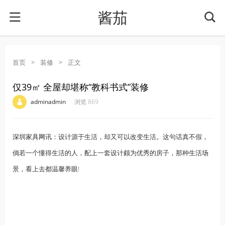
酱茄
首页
>
装修
>
正文
仅39㎡ 全屋却堪称“教科书式”装修
·
·
·
·
adminadmin
浏览 869
深圳家具网
讯：设计源于生活，却又可以改变生活。这句话真不假，
倘若一个懂得生活的人，配上一套设计颇为优秀的房子，那种生活场
景，看上去都温馨养眼!