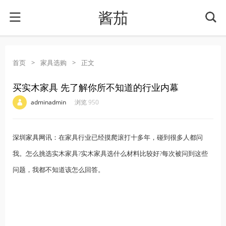
酱茄
首页
>
家具选购
>
正文
买实木家具 先了解你所不知道的行业内幕
·
·
·
·
adminadmin
浏览 950
深圳家具网
讯：在家具行业已经摸爬滚打十多年，碰到很多人都问
我。怎么挑选实木家具?实木家具选什么材料比较好?每次被问到这些
问题，我都不知道该怎么回答。