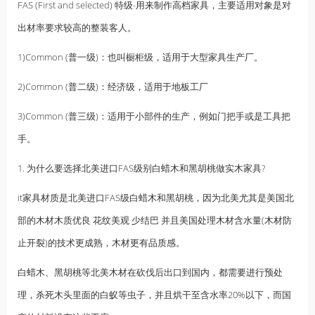
FAS (First and selected) 特级-用来制作高档家具，主要适用对象是对
出材率要求较高的整装客人。
1)Common (普一级)：也叫橱柜级，适用于大型家具生产厂。
2)Common (普二级)：经济级，适用于地板工厂
3)Common (普三级)：适用于小部件的生产，例如门把手或是工具把
手。
1. 为什么要选择北美进口FAS级别白蜡木和黑胡桃做实木家具?
it家具材质是北美进口FAS级白蜡木和黑胡桃，因为北美尤其是美国北
部的木材木质优良 花纹美观 少结巴 并且美国处理木材含水量(木材防
止开裂)的技术更成熟，木材更有品质感。
白蜡木、黑胡桃等北美木材在砍伐后出口到国内，都需要进行预处
理，杀死木头里面的白蚁等虫子，并且烘干至含水率20%以下，而国