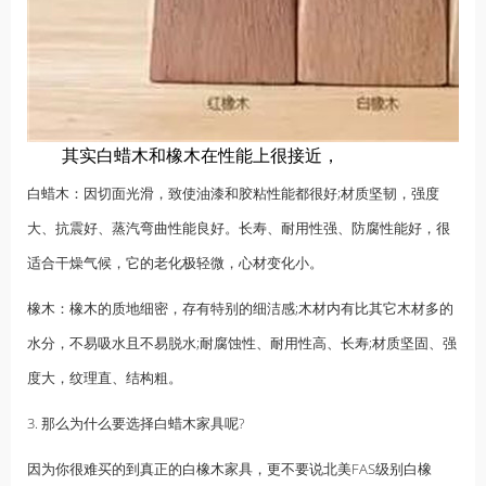
其实白蜡木和橡木在性能上很接近，
白蜡木：因切面光滑，致使油漆和胶粘性能都很好;材质坚韧，强度
大、抗震好、蒸汽弯曲性能良好。长寿、耐用性强、防腐性能好，很
适合干燥气候，它的老化极轻微，心材变化小。
橡木：橡木的质地细密，存有特别的细洁感;木材内有比其它木材多的
水分，不易吸水且不易脱水;耐腐蚀性、耐用性高、长寿;材质坚固、强
度大，纹理直、结构粗。
3. 那么为什么要选择白蜡木家具呢?
因为你很难买的到真正的白橡木家具，更不要说北美FAS级别白橡