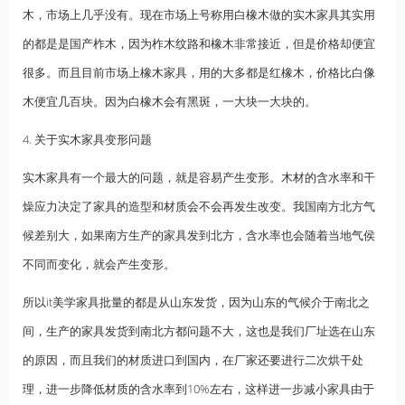
木，市场上几乎没有。现在市场上号称用白橡木做的实木家具其实用
的都是是国产柞木，因为柞木纹路和橡木非常接近，但是价格却便宜
很多。而且目前市场上橡木家具，用的大多都是红橡木，价格比白像
木便宜几百块。因为白橡木会有黑斑，一大块一大块的。
4. 关于实木家具变形问题
实木家具有一个最大的问题，就是容易产生变形。木材的含水率和干
燥应力决定了家具的造型和材质会不会再发生改变。我国南方北方气
候差别大，如果南方生产的家具发到北方，含水率也会随着当地气侯
不同而变化，就会产生变形。
所以it美学家具批量的都是从山东发货，因为山东的气候介于南北之
间，生产的家具发货到南北方都问题不大，这也是我们厂址选在山东
的原因，而且我们的材质进口到国内，在厂家还要进行二次烘干处
理，进一步降低材质的含水率到10%左右，这样进一步减小家具由于