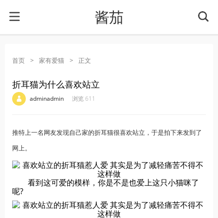
酱茄
首页
>
家有爱猫
>
正文
折耳猫为什么喜欢站立
·
·
·
·
adminadmin
浏览 611
推特上一名网友发现自己家的折耳猫很喜欢站立，于是拍下来发到了
网上。
看到这可爱的模样，你是不是也爱上这只小猫咪了
呢?