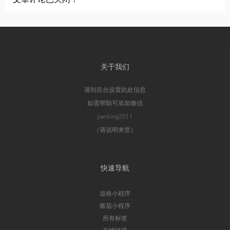
关于我们
请到后台设置此处信息
如需帮助可添加微信
jianbing2011
（请说明来意）
快速导航
追格小程序
酱茄小程序
所有标签