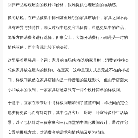
回归产品客观层面的设计和价格，很难提供心理层面的临场感。
换句话说，在产品被集中排列甚至堆积的家具市场中，家具之间不再
具有差异与独特性，购买过程中也更容易厌倦，虽然更集中的产品，
能够方便消费者进行选择，但事实上，大部分消费行为都是受一时的
情感驱使，而非客观比较下的决策。
这里要着重强调一个词：家具的临场感(在选购家具时，消费者往往会
想象家具放在屋内的模样)。在宜家，这种呈现方式是无处不在的样板
间，样板间虽然在家具店铺内是一种普遍的呈现形式，但由于店面大
小和成本的限制，一家家具店通常只有一两个设计简单的样板间。
于是乎，宜家在未来店中将样板间增加到了整整63间，样板间的定位
也变得更多元而有针对性，其中包含客厅、厨房、卧室等多种生活场
景，甚至包括针对三孩家庭和三代同堂的中国化展间设计，通过住宅
实景的展现方式，对消费者的需求和情感触及更为精确。