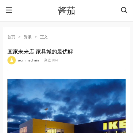
酱茄
首页
>
资讯
>
正文
宜家未来店 家具城的最优解
·
·
·
·
adminadmin
浏览 994