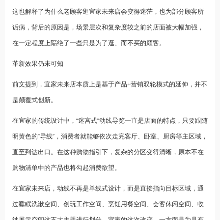
这也解释了为什么老顾客逛宜家未来店会变得迷茫，也为部分顾客所
诟病，背后的原因是，场景层次和复杂度较之前的店面被大幅加强，
在一定程度上隔绝了一些只是为了逛、而不买的顾客。
革新效果仍未可知
前文提到，宜家未来店本质上是基于产品+营销双轮模式的延伸，并不
是颠覆式创新。
在宜家的传统设计中，“迷宫式”动线导览一直是店面的特点，只要跟随
明黄色的“导线”，消费者就能够依次走完客厅、卧室、厨房等主区域，
直至到达出口。在这种购物指引下，复杂的分区变得清晰，原本不在
购物清单中的产品也将勾起消费欲望。
在宜家未来店，动线不再是单线式设计，而是直接指向目标区域，通
过睡眠洗漱空间、创玩工作空间、烹饪用餐空间、会客休闲空间、收
纳展示空间这五大主题进行划分。宜家的这次改变，一方面是为具有