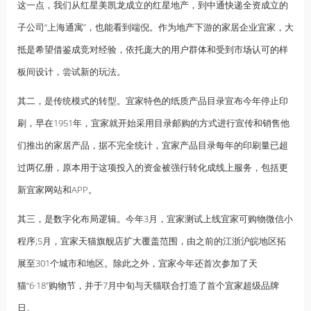
这一点，我们从红星美凯龙成立的红星地产，到中通快递全资成立的
子公司“上海通寓”，也能看到端倪。作为地产下游的家居企业宜家，大
抵是希望借鉴成竞对经验，依托庞大的用户群体和受到市场认可的样
板间设计，尝试新的玩法。
其二，是传统模式的转型。宜家特色的纸质产品目录宣布今年停止印
刷，早在1951年，宜家就开始采用目录邮购的方式进行宣传和销售他
们推出的家居产品，据不完全统计，宜家产品目录每年的印刷量已超
过两亿册，原本用于这项投入的资金被强行转化成线上服务，包括更
新宜家网站和APP。
其三，是数字化布局逻辑。今年3月，宜家测试上线宜家可购物微信小
程序;5月，宜家天猫旗舰店扩大覆盖范围，由之前的江浙沪皖地区拓
展至301个城市和地区。除此之外，宜家今年还首次参加了天
猫“6·18”购物节，并于7月中旬与天猫联合打造了首个宜家超级品牌
日。