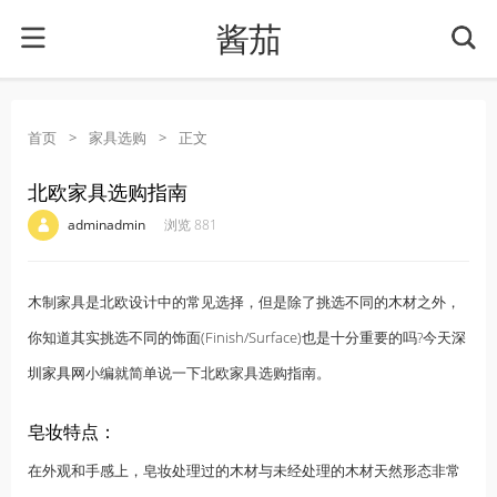
酱茄
首页
>
家具选购
>
正文
北欧家具选购指南
·
·
·
·
adminadmin
浏览 881
木制家具是北欧设计中的常见选择，但是除了挑选不同的木材之外，
你知道其实挑选不同的饰面(Finish/Surface)也是十分重要的吗?今天
深
圳家具网
小编就简单说一下北欧家具选购指南。
皂妆特点：
在外观和手感上，皂妆处理过的木材与未经处理的木材天然形态非常