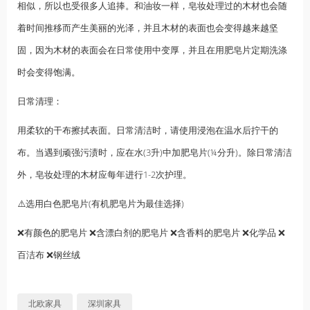
相似，所以也受很多人追捧。和油妆一样，皂妆处理过的木材也会随
着时间推移而产生美丽的光泽，并且木材的表面也会变得越来越坚
固，因为木材的表面会在日常使用中变厚，并且在用肥皂片定期洗涤
时会变得饱满。
日常清理：
用柔软的干布擦拭表面。日常清洁时，请使用浸泡在温水后拧干的
布。当遇到顽强污渍时，应在水(3升)中加肥皂片(¼分升)。除日常清洁
外，皂妆处理的木材应每年进行1-2次护理。
⚠️选用白色肥皂片(有机肥皂片为最佳选择)
❌有颜色的肥皂片 ❌含漂白剂的肥皂片 ❌含香料的肥皂片 ❌化学品 ❌
百洁布 ❌钢丝绒
北欧家具
深圳家具