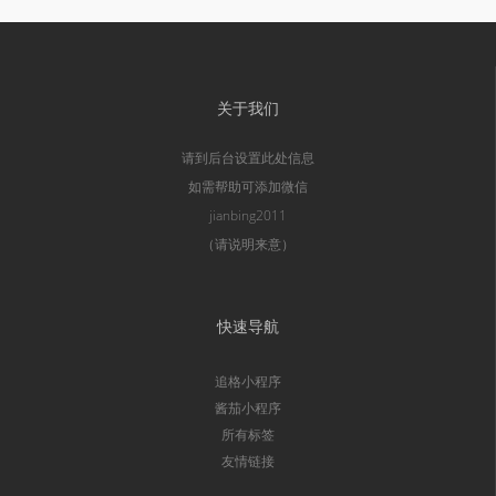
关于我们
请到后台设置此处信息
如需帮助可添加微信
jianbing2011
（请说明来意）
快速导航
追格小程序
酱茄小程序
所有标签
友情链接