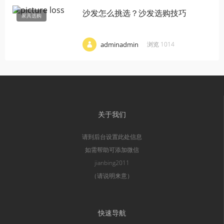
沙发怎么挑选？沙发选购技巧
家具选购
·
·
·
adminadmin
浏览 1014
关于我们
请到后台设置此处信息
如需帮助可添加微信
jianbing2011
（请说明来意）
快速导航