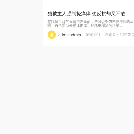
猫被主人强制挠痒痒 想反抗却又不敢
惹猫咪生起气来是很严重的，所以说千万不要得罪喵星
啊，自己帮助爱猫抓抓痒，却稀里糊涂的将猫...
·
·
·
adminadmin
浏览 601
评论 0
10年前 (2