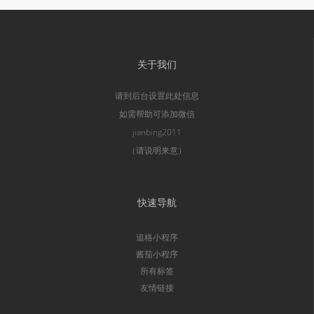
关于我们
请到后台设置此处信息
如需帮助可添加微信
jianbing2011
（请说明来意）
快速导航
追格小程序
酱茄小程序
所有标签
友情链接