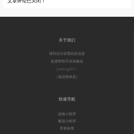
文章评论已关闭！
关于我们
请到后台设置此处信息
如需帮助可添加微信
jianbing2011
（请说明来意）
快速导航
追格小程序
酱茄小程序
所有标签