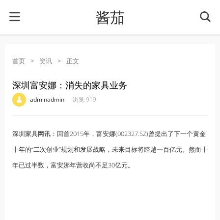
酱茄
首页
>
资讯
>
正文
深圳富安娜：消失的家具业务
·
·
·
·
adminadmin
浏览 919
深圳家具网
讯：回首2015年，富安娜(002327.SZ)曾提出了下一个黄金
十年的“二次创业”规划和发展战略，未来目标将跨越一百亿元。然而十
年已过半数，富安娜年营收尚不足30亿元。