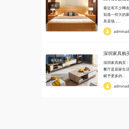
资讯
最近有不少网
知道一些大的
具卖场，...
admina
深圳家具购
家具选购
深圳家具购买
餐厅是居家生
赋予更多的...
admina