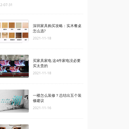
2-07-31
深圳家具购买攻略：实木餐桌
怎么选?
2021-11-18
买家具家电 这4件家电没必要
买太贵的
2021-11-18
城
装修
资讯
一楼怎么装修？总结出五个装
修建议
2021-11-16