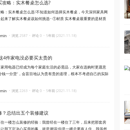
买攻略：实木餐桌怎么选?
攻略：实木餐桌怎么选?不知道如何选择实木餐桌，今天深圳家具网
起来了解实木餐桌该如何挑选~ ①材质 实木餐桌最重要的是材质
·
·
·
dmin
浏览 2587
评论 0
5年前 (2021-11-18)
 这4件家电没必要买太贵的
：家用电器已经成为每个家庭生活的必需品，大家在选购时更愿意
分钱一分货”，会盲目地认为贵有贵的道理，根本不考虑自己的实际
·
·
·
dmin
浏览 2263
评论 0
5年前 (2021-11-18)
修？总结出五个装修建议
享住一楼怎么装修的经验：我曾经在一楼住了三年，后来把那套房
终让我下定决心买房的事，就是潮湿!但是一楼总要有人住，我虽然