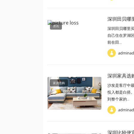
深圳田贝哪
资讯
深圳田贝哪里
自己住在罗湖
前在田...
admina
深圳家具选
家具选购
沙发是客厅中
投入都是白搭
到整个家的...
admina
深圳比较便